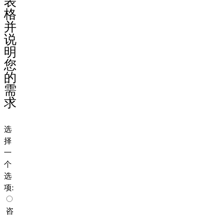
表
格
并
说
明
您
的
需
求
选
择
一
个
选
项:
咨