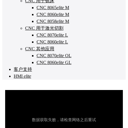
CNC 用于铣床
CNC 8065
elite
M
CNC 8060
elite
M
CNC 8058
elite
M
CNC 用于激光切割
CNC 8070
elite
L
CNC 8060
elite
L
CNC 其他应用
CNC 8070
elite
OL
CNC 8060
elite
GL
客户支持
HMI
elite